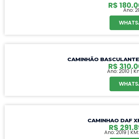
R$
180.0
personalizado e
Ano: 2
DEfers.
WHATS
CAMINHÃO BASCULANTE 
R$
310.0
Ano: 2010 | K
WHATS
CAMINHAO DAF XF
R$
291.8
Ano: 2019 | KM