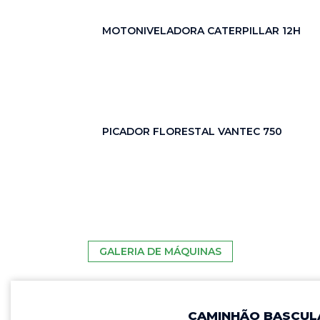
these
cookies,
MOTONIVELADORA CATERPILLAR 12H
some
functionality
will
disappear
from the
website.
PICADOR FLORESTAL VANTEC 750
Marketing
Ao compartilhar
seus interesses
e
comportamento
GALERIA DE MÁQUINAS
ao visitar nosso
site, você
aumenta a
chance de ver
CAMINHÃO BASCUL
conteúdo