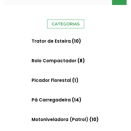
CATEGORIAS
Necessário
Estes cookies
Trator de Esteira
(10)
não são
opcionais. Eles
Rolo Compactador
(8)
são
necessários
para o
Picador Florestal
(1)
funcionamento
do site.
Pá Carregadeira
(14)
Estatisticas
Solicitamos-
Motoniveladora (Patrol)
(10)
nos que
melhoremos a