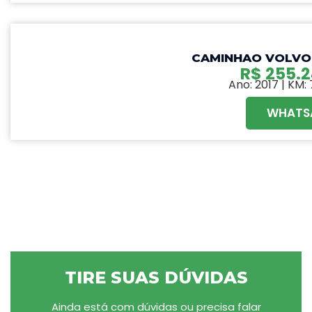
CAMINHAO VOLVO 
R$
255.2
Ano: 2017 | KM
WHATS
TIRE SUAS DÚVIDAS
Ainda está com dúvidas ou precisa falar