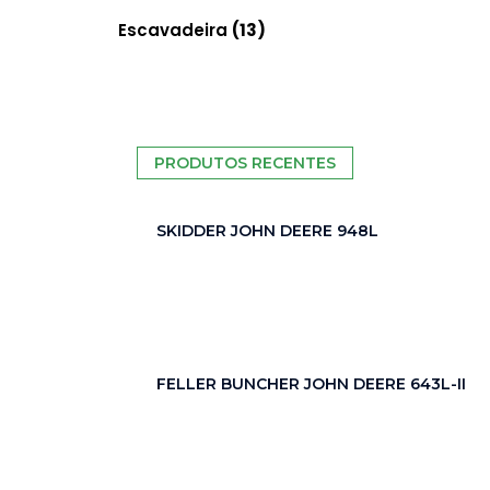
funcionalidade
Escavadeira
(13)
e estrutura do
site, com base
na forma
como o site é
utilizado.
PRODUTOS RECENTES
Experience
SKIDDER JOHN DEERE 948L
In pedido
for our
website
para
perform as
well as
FELLER BUNCHER JOHN DEERE 643L-II
possible
during SEU
visit. If you
refuse