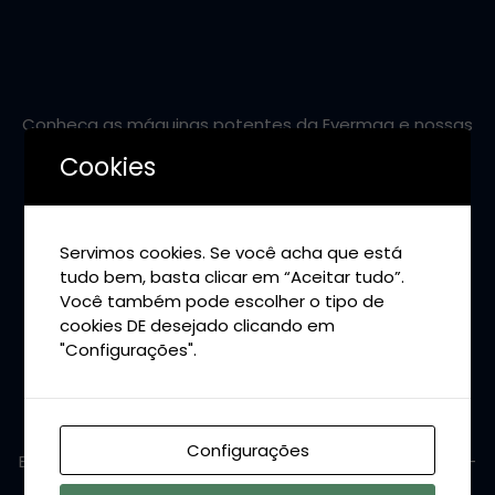
Conheça as máquinas potentes da Evermaq e nossas
soluções personalizadas pra você!
Cookies
Servimos cookies. Se você acha que está
tudo bem, basta clicar em “Aceitar tudo”.
CONTATO
Você também pode escolher o tipo de
cookies DE desejado clicando em
Telefone: (31) 99813-2888
"Configurações".
Email: thiago@grupoevertech.com.br
Endreço: Rua Alameda dos Pinheiros, n° 50 - Box 03
Configurações
Bairro: São Francisco Martinho Campos/MG CEP: 35606-
000