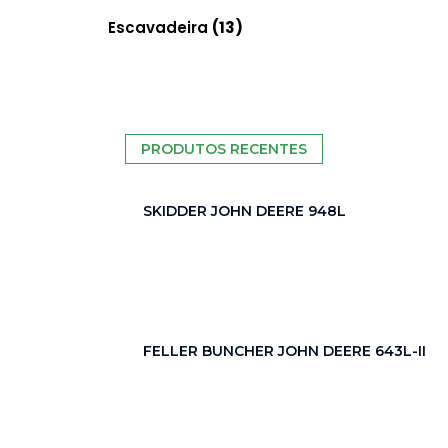
funcionalidade
Escavadeira
(13)
e estrutura do
site, com base
na forma
como o site é
utilizado.
PRODUTOS RECENTES
Experience
SKIDDER JOHN DEERE 948L
In pedido
for our
website
para
perform as
well as
FELLER BUNCHER JOHN DEERE 643L-II
possible
during SEU
visit. If you
refuse