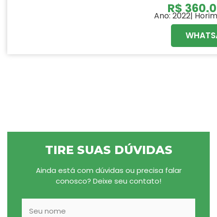
R$
360.0
personalizado e
Ano: 2022| Horim
DEfers.
WHATS
TIRE SUAS DÚVIDAS
Ainda está com dúvidas ou precisa falar
conosco? Deixe seu contato!