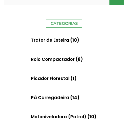
CATEGORIAS
Necessário
Estes cookies
Trator de Esteira
(10)
não são
opcionais. Eles
Rolo Compactador
(8)
são
necessários
para o
Picador Florestal
(1)
funcionamento
do site.
Pá Carregadeira
(14)
Estatisticas
Solicitamos-
Motoniveladora (Patrol)
(10)
nos que
melhoremos a