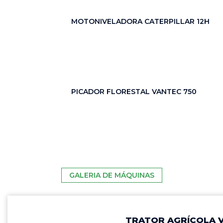
these
cookies,
MOTONIVELADORA CATERPILLAR 12H
some
functionality
will
disappear
from the
website.
PICADOR FLORESTAL VANTEC 750
Marketing
Ao compartilhar
seus interesses
e
comportamento
GALERIA DE MÁQUINAS
ao visitar nosso
site, você
aumenta a
chance de ver
TRATOR AGRÍCOLA V
conteúdo