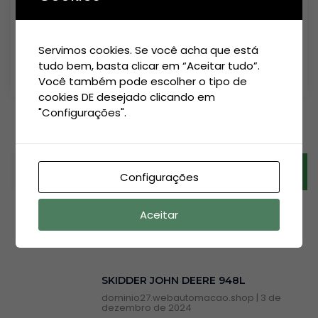
CAMINHÃO COMBOIO MERCEDES ATEGO 1719 4×2
Servimos cookies. Se você acha que está
R$
365.000,00
tudo bem, basta clicar em “Aceitar tudo”.
ADICIONAR AO CARRINHO
Você também pode escolher o tipo de
cookies DE desejado clicando em
"Configurações".
Configurações
Aceitar
PRODUTOS RECENTES
SKIDDER JOHN DEERE 948L
dominio27.webautomacao.shop
3 de
dezembro de 2024