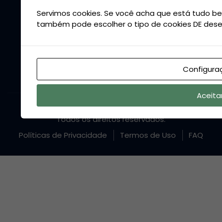
Servimos cookies. Se você acha que está tudo bem
também pode escolher o tipo de cookies DE dese
Configura
Aceita
Copyright © 2024. CNPJ: 54.131.359/0001-27
Todos os direitos reservados.
Políticas de Privacidade
Termos de Uso
FAQ