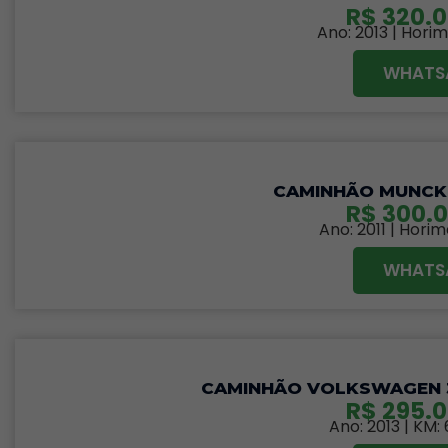
R$
320.0
Ano: 2013 | Horim
WHATS
CAMINHÃO MUNCK 
R$
300.0
Ano: 2011 | Horim
WHATS
CAMINHÃO VOLKSWAGEN 31
R$
295.0
Ano: 2013 | KM