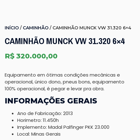
INÍCIO
/
CAMINHÃO
/ CAMINHÃO MUNCK VW 31.320 6×4
Necessário
CAMINHÃO MUNCK VW 31.320 6×4
Estes cookies
não são
R$
320.000,00
opcionais. Eles
são
necessários
Equipamento em ótimas condições mecânicas e
para o
operacional, único dono, pneus bons, equipamento
funcionamento
100% operacional, é pegar e levar pra obra.
do site.
INFORMAÇÕES GERAIS
Ano de Fabricação: 2013
Estatisticas
Horimetro: 11.450h
Solicitamos-
Implemento: Madal Palfinger PKK 23.000
nos que
Local: Minas Gerais
melhoremos a