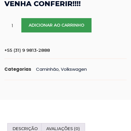
VENHA CONFERIR!!!!
funcionalidade
e estrutura do
site, com base
na forma
ADICIONAR AO CARRINHO
como o site é
utilizado.
+55 (31) 9 9813-2888
Experience
In pedido
Categorias
Caminhão
,
Volkswagen
for our
website
para
perform as
well as
possible
during SEU
visit. If you
refuse
DESCRIÇÃO
AVALIAÇÕES (0)