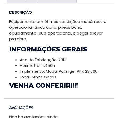
these
cookies,
DESCRIÇÃO
some
functionality
Equipamento em ótimas condições mecânicas e
will
operacional, único dono, pneus bons,
disappear
equipamento 100% operacional, é pegar e levar
from the
pra obra.
website.
INFORMAÇÕES GERAIS
Ano de Fabricação: 2013
Marketing
Horimetro: 11.450h
Ao compartilhar
Implemento: Madal Palfinger PKK 23.000
seus interesses
Local: Minas Gerais
e
VENHA CONFERIR!!!!
comportamento
ao visitar nosso
site, você
aumenta a
AVALIAÇÕES
chance de ver
Não há avaliações ainda.
conteúdo