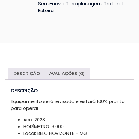
Semi-nova
,
Terraplanagem
,
Trator de
funcionalidade
Esteira
e estrutura do
site, com base
na forma
como o site é
utilizado.
Experience
In pedido
DESCRIÇÃO
AVALIAÇÕES (0)
for our
website
DESCRIÇÃO
para
perform as
Equipamento será revisado e estará 100% pronto
well as
para operar
possible
Ano: 2023
during SEU
HORÍMETRO: 6.000
visit. If you
Local: BELO HORIZONTE – MG
refuse