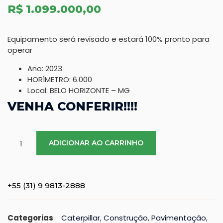
R$
1.099.000,00
Equipamento será revisado e estará 100% pronto para
operar
Necessário
Ano: 2023
Estes cookies
HORÍMETRO: 6.000
não são
Local: BELO HORIZONTE – MG
opcionais. Eles
são
VENHA CONFERIR!!!!
necessários
para o
funcionamento
ADICIONAR AO CARRINHO
do site.
Estatisticas
+55 (31) 9 9813-2888
Solicitamos-
nos que
Categorias
Caterpillar
,
Construção
,
Pavimentação
,
melhoremos a