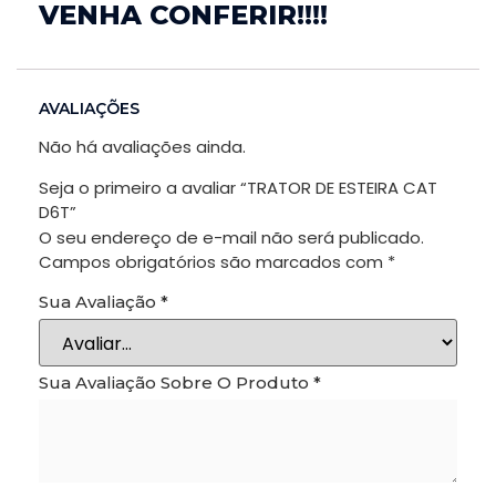
these
VENHA CONFERIR!!!!
cookies,
some
functionality
AVALIAÇÕES
will
disappear
Não há avaliações ainda.
from the
website.
Seja o primeiro a avaliar “TRATOR DE ESTEIRA CAT
D6T”
O seu endereço de e-mail não será publicado.
Campos obrigatórios são marcados com
*
Marketing
Ao compartilhar
Sua Avaliação
*
seus interesses
e
comportamento
Sua Avaliação Sobre O Produto
*
ao visitar nosso
site, você
aumenta a
chance de ver
conteúdo